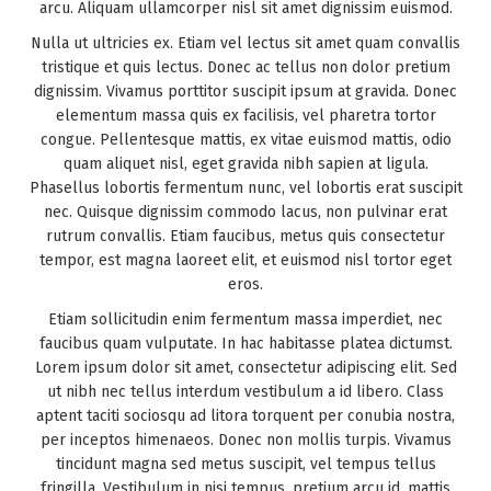
arcu. Aliquam ullamcorper nisl sit amet dignissim euismod.
Nulla ut ultricies ex. Etiam vel lectus sit amet quam convallis
tristique et quis lectus. Donec ac tellus non dolor pretium
dignissim. Vivamus porttitor suscipit ipsum at gravida. Donec
elementum massa quis ex facilisis, vel pharetra tortor
congue. Pellentesque mattis, ex vitae euismod mattis, odio
quam aliquet nisl, eget gravida nibh sapien at ligula.
Phasellus lobortis fermentum nunc, vel lobortis erat suscipit
nec. Quisque dignissim commodo lacus, non pulvinar erat
rutrum convallis. Etiam faucibus, metus quis consectetur
tempor, est magna laoreet elit, et euismod nisl tortor eget
eros.
Etiam sollicitudin enim fermentum massa imperdiet, nec
faucibus quam vulputate. In hac habitasse platea dictumst.
Lorem ipsum dolor sit amet, consectetur adipiscing elit. Sed
ut nibh nec tellus interdum vestibulum a id libero. Class
aptent taciti sociosqu ad litora torquent per conubia nostra,
per inceptos himenaeos. Donec non mollis turpis. Vivamus
tincidunt magna sed metus suscipit, vel tempus tellus
fringilla. Vestibulum in nisi tempus, pretium arcu id, mattis