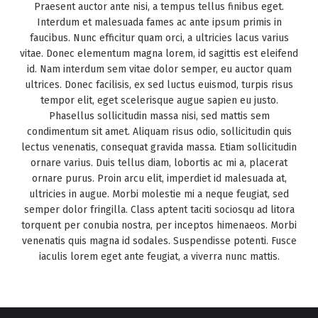
Praesent auctor ante nisi, a tempus tellus finibus eget.
Interdum et malesuada fames ac ante ipsum primis in
faucibus. Nunc efficitur quam orci, a ultricies lacus varius
vitae. Donec elementum magna lorem, id sagittis est eleifend
id. Nam interdum sem vitae dolor semper, eu auctor quam
ultrices. Donec facilisis, ex sed luctus euismod, turpis risus
tempor elit, eget scelerisque augue sapien eu justo.
Phasellus sollicitudin massa nisi, sed mattis sem
condimentum sit amet. Aliquam risus odio, sollicitudin quis
lectus venenatis, consequat gravida massa. Etiam sollicitudin
ornare varius. Duis tellus diam, lobortis ac mi a, placerat
ornare purus. Proin arcu elit, imperdiet id malesuada at,
ultricies in augue. Morbi molestie mi a neque feugiat, sed
semper dolor fringilla. Class aptent taciti sociosqu ad litora
torquent per conubia nostra, per inceptos himenaeos. Morbi
venenatis quis magna id sodales. Suspendisse potenti. Fusce
iaculis lorem eget ante feugiat, a viverra nunc mattis.