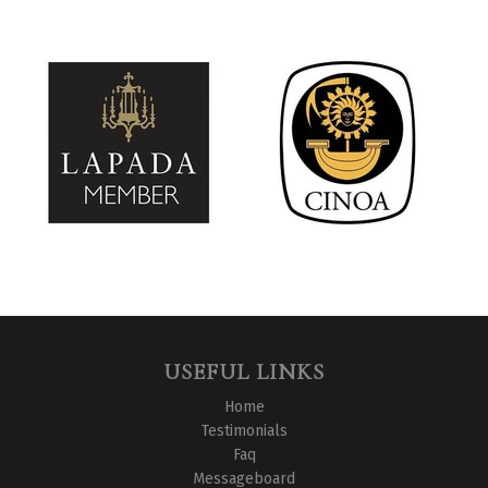
USEFUL LINKS
Home
Testimonials
Faq
Messageboard