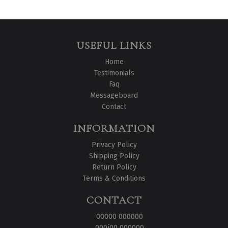
USEFUL LINKS
Home
Testimonials
Faq
Messageboard
Contact
INFORMATION
Privacy Policy
Shipping Policy
Return Policy
Terms & Conditions
CONTACT
00000 000000
000ì00 000000