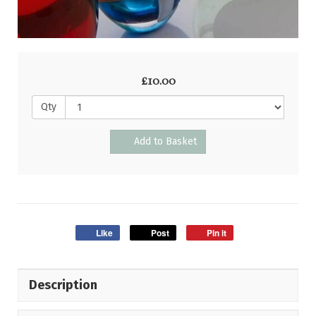
£10.00
Qty
Add to Basket
Like
Post
Pin it
Description