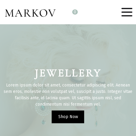
0
JEWELLERY
CERAMICS
Lorem ipsum dolor sit amet, consectetur adipiscing elit. Aenean
Lorem ipsum dolor sit amet, consectetur adipiscing elit. Aenean
sem eros, molestie non volutpat vel, suscipit a justo. Integer vitae
sem eros, molestie non volutpat vel, suscipit a justo. Integer vitae
facilisis ante, id lacinia quam. Ut sagittis ipsum nisl, sed
facilisis ante, id lacinia quam. Ut sagittis ipsum nisl, sed
condimentum nisi fermentum vel.
condimentum nisi fermentum vel.
Shop Now
Shop Now