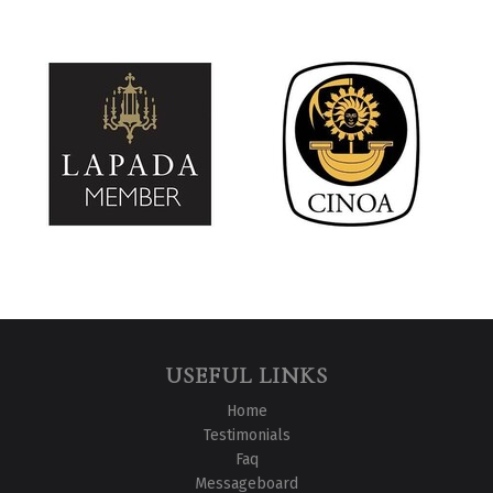
USEFUL LINKS
Home
Testimonials
Faq
Messageboard